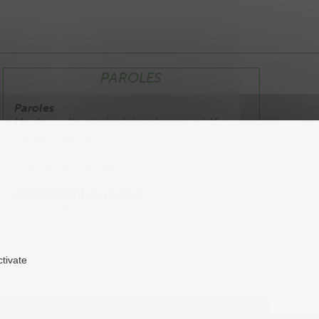
PAROLES
Paroles
Moulins, ville et périphérie, bimestriel (6
numéros par an).
Abonnement annuel : 20 €
Abonnement au journal :
Télécharger le formulaire
ctivate
C-toucom web