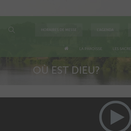
HORAIRES DE MESSE
L’AGENDA
LA PAROISSE
LES SACR
OÙ EST DIEU?