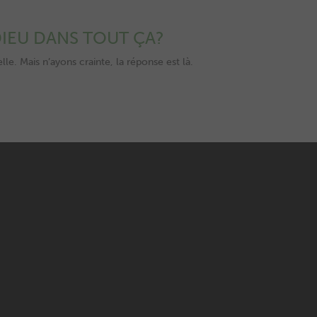
 DIEU DANS TOUT ÇA?
le. Mais n’ayons crainte, la réponse est là.