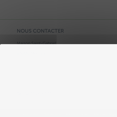
NOUS CONTACTER
Maison Saint-Gabriel,
1 rue de Paris,
03000 Moulins.
paroisse-
notredamedemoulins@moulins.catholi
que.fr
Tél. 04 70 20 57 77
Liens utiles
Plan du site
Administration
Mentions légal