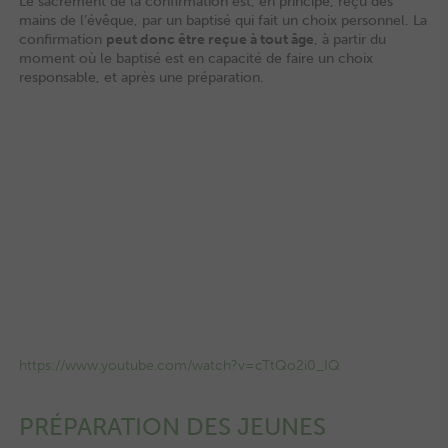
Le sacrement de la confirmation est, en principe, reçu des
mains de l’évêque, par un baptisé qui fait un choix personnel. La
confirmation
peut donc être reçue à tout âge
, à partir du
moment où le baptisé est en capacité de faire un choix
responsable, et après une préparation.
https://www.youtube.com/watch?v=cTtQo2i0_IQ
PRÉPARATION DES JEUNES