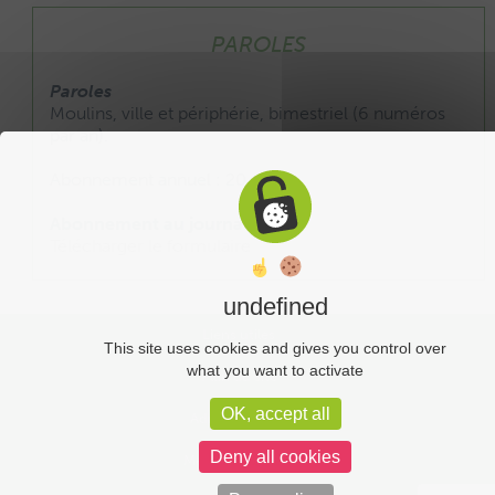
PAROLES
Paroles
Moulins, ville et périphérie, bimestriel (6 numéros
par an).
Abonnement annuel : 20 €
Abonnement au journal :
Télécharger le formulaire
undefined
Liens utiles
This site uses cookies and gives you control over
what you want to activate
Plan du site
OK, accept all
Administration
Deny all cookies
Mentions légales