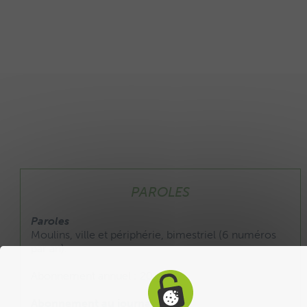
PAROLES
Paroles
Moulins, ville et périphérie, bimestriel (6 numéros
par an).
Abonnement annuel : 20 €
Abonnement au journal :