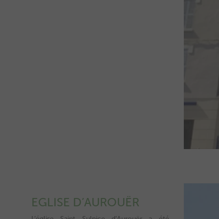
EGLISE D’AUROUËR
L’église Saint Sulpice d’Aurouër a été