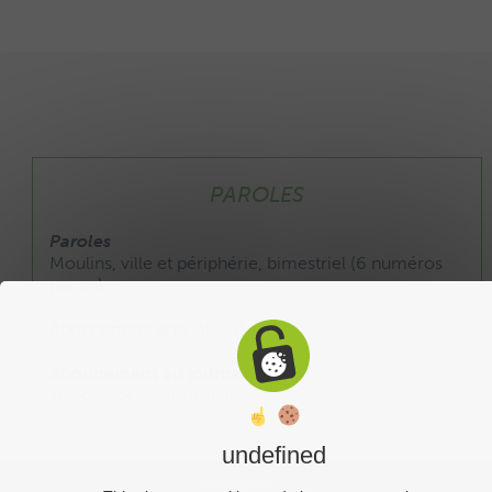
PAROLES
Paroles
Moulins, ville et périphérie, bimestriel (6 numéros
par an).
Abonnement annuel : 20 €
Abonnement au journal :
Télécharger le formulaire
undefined
Liens utiles