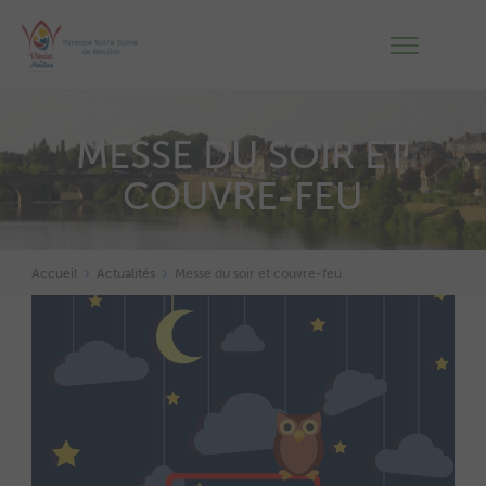
MESSE DU SOIR ET
COUVRE-FEU
Accueil
Actualités
Messe du soir et couvre-feu