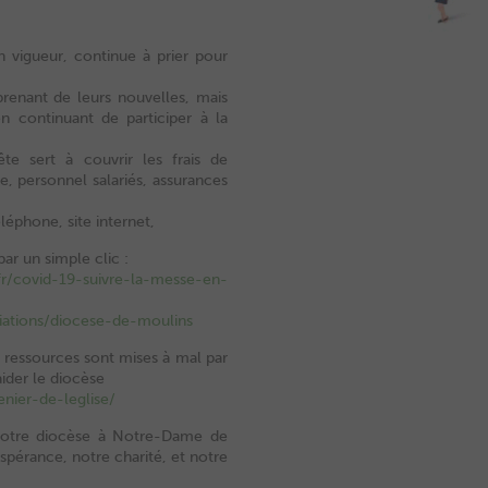
n vigueur, continue à prier pour
prenant de leurs nouvelles, mais
 continuant de participer à la
te sert à couvrir les frais de
e, personnel salariés, assurances
éphone, site internet,
ar un simple clic :
fr/covid-19-suivre-la-messe-en-
ciations/diocese-de-moulins
s ressources sont mises à mal par
ider le diocèse
nier-de-leglise/
notre diocèse à Notre-Dame de
espérance, notre charité, et notre