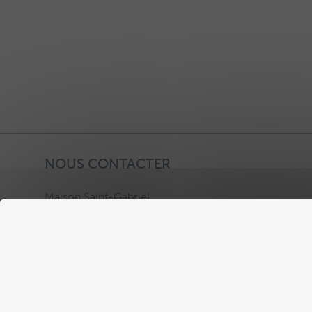
NOUS CONTACTER
Maison Saint-Gabriel,
1 rue de Paris,
03000 Moulins.
paroisse-
notredamedemoulins@moulins.catholi
que.fr