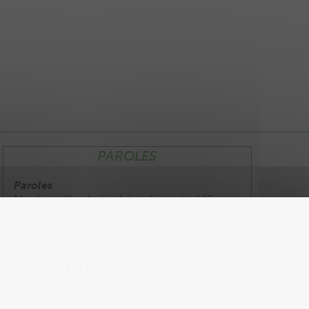
PAROLES
Paroles
Moulins, ville et périphérie, bimestriel (6
numéros par an).
Abonnement annuel : 20 €
Abonnement au journal :
Télécharger le formulaire