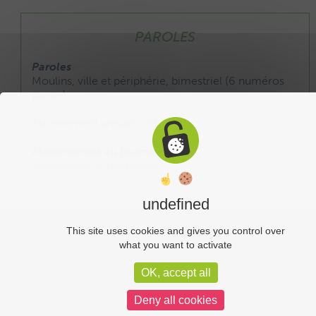
PAROLES
Paroles
Moulins, ville et périphérie, bimestriel (6 numéros
par an).
Abonnement annuel : 20 €
Abonnement au journal :
Télécharger le formulaire
undefined
Liens utiles
This site uses cookies and gives you control over
what you want to activate
Plan du site
OK, accept all
Administration
Deny all cookies
Mentions légales