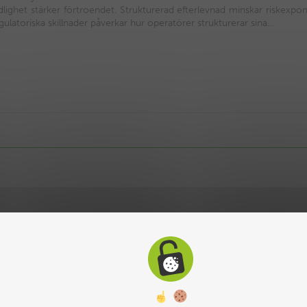
 tydlighet stärker förtroendet. Strukturerad efterlevnad minskar riskexp
ulatoriska skillnader påverkar hur operatörer strukturerar sina…