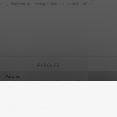
onering. Backend-optimering förbättrar transaktionsflödet.
PAROLES
Paroles
Moulins, ville et périphérie, bimestriel (6
numéros par an).
Abonnement annuel : 20 €
Abonnement au journal :
Télécharger le formulaire