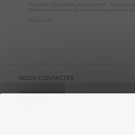
säkerställer tillgänglighet på flera enheter. Strukturell
Plattformens arkitektur påverkar helhetsupplevelsen. Reg
Lire la suite
NOUS CONTACTER
Maison Saint-Gabriel,
1 rue de Paris,
03000 Moulins.
paroisse-
notredamedemoulins@moulins.catholi
que.fr