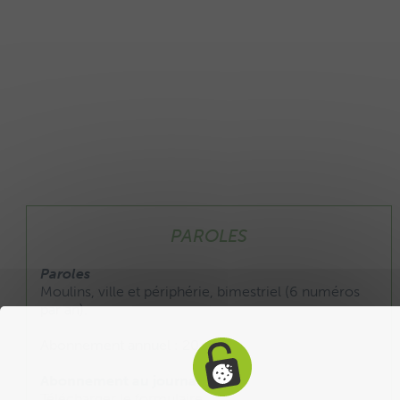
PAROLES
Paroles
Moulins, ville et périphérie, bimestriel (6 numéros
par an).
Abonnement annuel : 20 €
Abonnement au journal :
Télécharger le formulaire