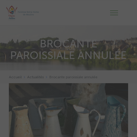
BROCANTE
PAROISSIALE ANNULÉE
Accueil
Actualités
Brocante paroissiale annulée