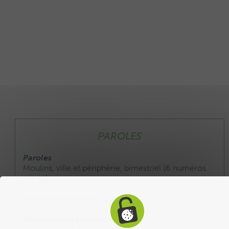
PAROLES
Paroles
Moulins, ville et périphérie, bimestriel (6 numéros
par an).
Abonnement annuel : 20 €
Abonnement au journal :