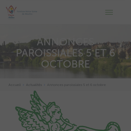
ANNONCES
PAROISSIALES 5 ET 6
OCTOBRE
Accueil
Actualités
Annonces paroissiales 5 et 6 octobre