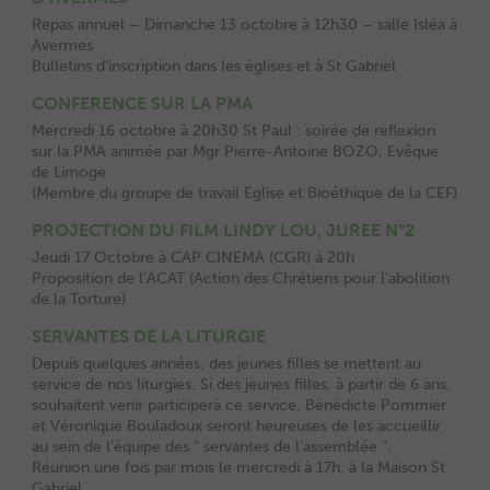
Repas annuel – Dimanche 13 octobre à 12h30 – salle Isléa à
Avermes
Bulletins d’inscription dans les églises et à St Gabriel
CONFERENCE SUR LA PMA
Mercredi 16 octobre à 20h30 St Paul : soirée de reflexion
sur la PMA animée par Mgr Pierre-Antoine BOZO, Evêque
de Limoge
(Membre du groupe de travail Eglise et Bioéthique de la CEF)
PROJECTION DU FILM LINDY LOU, JUREE N°2
Jeudi 17 Octobre à CAP CINEMA (CGR) à 20h
Proposition de l’ACAT (Action des Chrétiens pour l’abolition
de la Torture)
SERVANTES DE LA LITURGIE
Depuis quelques années, des jeunes filles se mettent au
service de nos liturgies. Si des jeunes filles, à partir de 6 ans,
souhaitent venir participerà ce service, Bénédicte Pommier
et Véronique Bouladoux seront heureuses de les accueillir
au sein de l’équipe des ʺ servantes de l’assemblée ʺ.
Réunion une fois par mois le mercredi à 17h, à la Maison St
Gabriel.