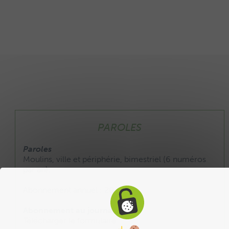
PAROLES
Paroles
Moulins, ville et périphérie, bimestriel (6 numéros
par an).
Abonnement annuel : 20 €
Abonnement au journal :
Télécharger le formulaire