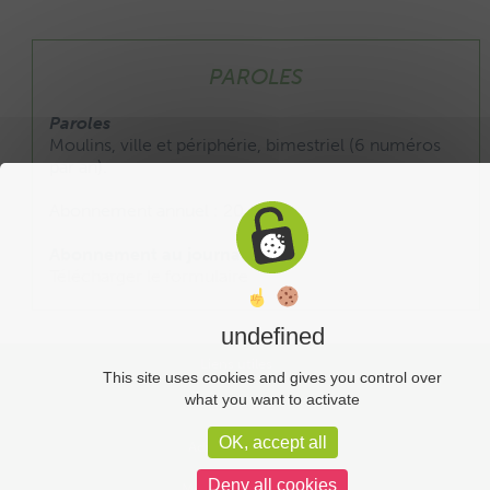
PAROLES
Paroles
Moulins, ville et périphérie, bimestriel (6 numéros
par an).
Abonnement annuel : 20 €
Abonnement au journal :
Télécharger le formulaire
undefined
Liens utiles
This site uses cookies and gives you control over
what you want to activate
Plan du site
OK, accept all
Administration
Deny all cookies
Mentions légales