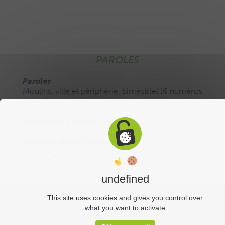
PAROLES
Paroles
Moulins, ville et périphérie, bimestriel (6 numéros
par an).
Abonnement annuel : 20 €
Abonnement au journal :
Télécharger le formulaire
undefined
Liens utiles
This site uses cookies and gives you control over
what you want to activate
Plan du site