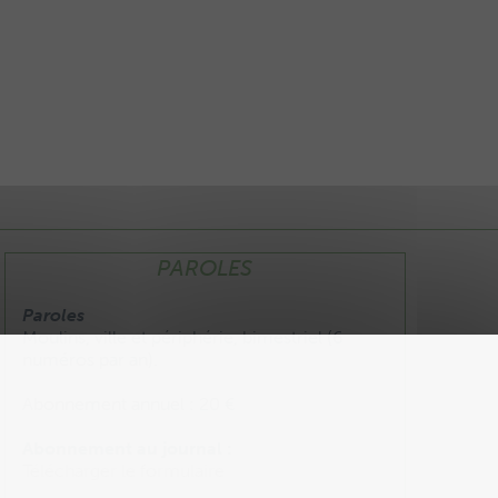
PAROLES
Paroles
Moulins, ville et périphérie, bimestriel (6
numéros par an).
Abonnement annuel : 20 €
Abonnement au journal :
Télécharger le formulaire