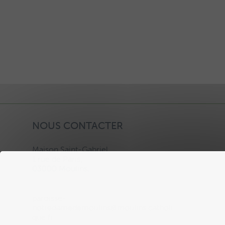
NOUS CONTACTER
Maison Saint-Gabriel,
1 rue de Paris,
03000 Moulins.
paroisse-
notredamedemoulins@moulins.catholi
que.fr