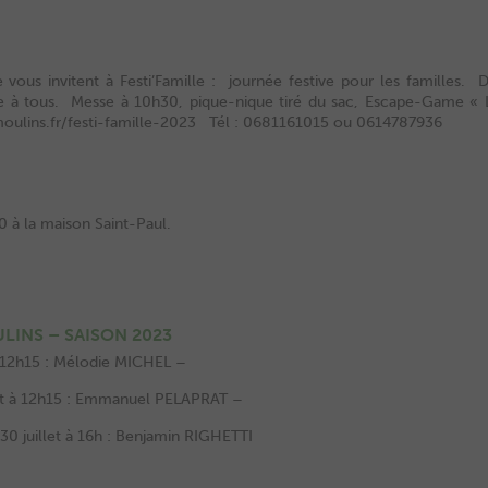
 vous invitent à Festi’Famille : journée festive pour les familles
erte à tous. Messe à 10h30, pique-nique tiré du sac, Escape-Game « 
-moulins.fr/festi-famille-2023 Tél : 0681161015 ou 0614787936
30 à la maison Saint-Paul.
LINS – SAISON 2023
à 12h15 : Mélodie MICHEL –
let à 12h15 : Emmanuel PELAPRAT –
30 juillet à 16h : Benjamin RIGHETTI