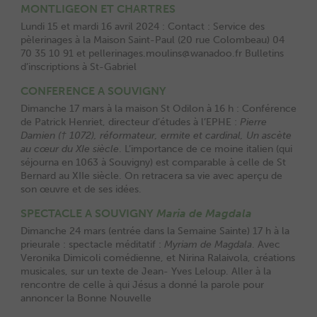
MONTLIGEON ET CHARTRES
Lundi 15 et mardi 16 avril 2024 : Contact : Service des
pèlerinages à la Maison Saint-Paul (20 rue Colombeau) 04
70 35 10 91 et pellerinages.moulins@wanadoo.fr Bulletins
d’inscriptions à St-Gabriel
CONFERENCE A SOUVIGNY
Dimanche 17 mars à la maison St Odilon à 16 h : Conférence
de Patrick Henriet, directeur d’études à l’EPHE :
Pierre
Damien († 1072), réformateur, ermite et cardinal, Un ascète
au cœur du XIe siècle
. L’importance de ce moine italien (qui
séjourna en 1063 à Souvigny) est comparable à celle de St
Bernard au XIIe siècle. On retracera sa vie avec aperçu de
son œuvre et de ses idées.
SPECTACLE A SOUVIGNY
Maria de Magdala
Dimanche 24 mars (entrée dans la Semaine Sainte) 17 h à la
prieurale : spectacle méditatif :
Myriam de Magdala
. Avec
Veronika Dimicoli comédienne, et Nirina Ralaivola, créations
musicales, sur un texte de Jean- Yves Leloup. Aller à la
rencontre de celle à qui Jésus a donné la parole pour
annoncer la Bonne Nouvelle