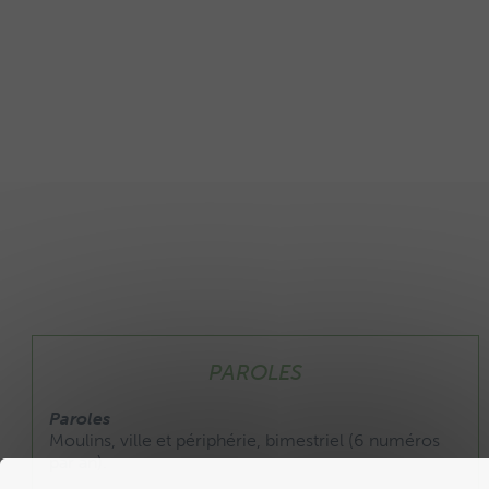
PAROLES
Paroles
Moulins, ville et périphérie, bimestriel (6 numéros
par an).