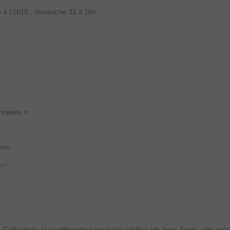
0 à 12h15 ; dimanche 31 à 16h
nnaires »
com
es/
athédrale la confirmation pour les adultes (de tous âges), une prép