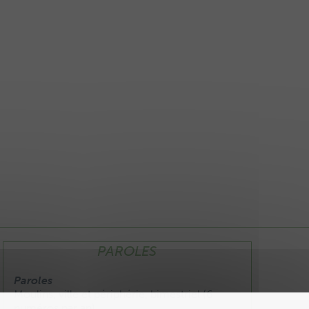
PAROLES
Paroles
Moulins, ville et périphérie, bimestriel (6
numéros par an).