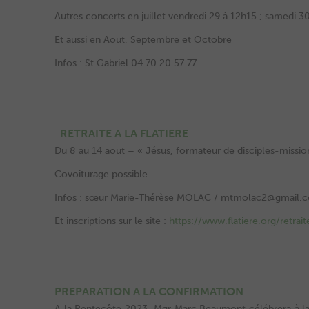
Autres concerts en juillet vendredi 29 à 12h15 ; samedi 3
Et aussi en Aout, Septembre et Octobre
Infos : St Gabriel 04 70 20 57 77
RETRAITE A LA FLATIERE
Du 8 au 14 aout – « Jésus, formateur de disciples-missio
Covoiturage possible
Infos : sœur Marie-Thérèse MOLAC / mtmolac2@gmail.
Et inscriptions sur le site :
https://www.flatiere.org/retrait
PREPARATION A LA CONFIRMATION
A la Pentecôte 2023, Mgr Marc Beaumont célébrera à la C