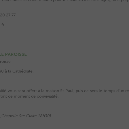
 20 27 77
.fr
LE PAROISSE
roisse
0 à la Cathédrale.
.
itié vous sera offert à la maison St Paul, puis ce sera le temps d’un 
ront ce moment de convivialité.
 ;Chapelle Ste Claire 18h30)