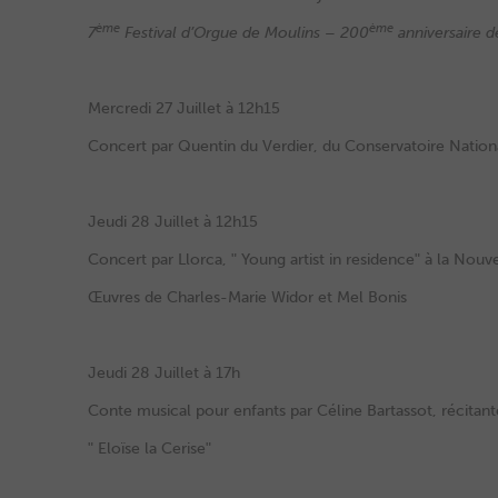
ème
ème
7
Festival d’Orgue de Moulins – 200
anniversaire d
Mercredi 27 Juillet à 12h15
Concert par Quentin du Verdier, du Conservatoire Nation
Jeudi 28 Juillet à 12h15
Concert par Llorca, ʺ Young artist in residenceʺ à la Nouv
Œuvres de Charles-Marie Widor et Mel Bonis
Jeudi 28 Juillet à 17h
Conte musical pour enfants par Céline Bartassot, récitant
ʺ Eloïse la Ceriseʺ