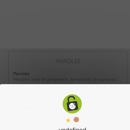
PAROLES
Paroles
Moulins, ville et périphérie, bimestriel (6 numéros
par an).
Abonnement annuel : 20 €
Abonnement au journal :
Télécharger le formulaire