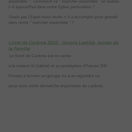
ensemble ” : comment ce “ marcher ensemble ” se réalise-
t-il aujourd’hui dans votre Église particulière ?
Quels pas l’Esprit nous invite-t-il à accomplir pour grandir
dans notre “ marcher ensemble ” ?
Livret de Carême 2022 :
Amoris Laetitia, Année de
la Famille
Le livret de Carême est en vente
à la maison St Gabriel et au presbytère d’Yzeure (3€)
Pensez à former un groupe ou à en rejoindre un
pour vivre cette démarche importante du carême.