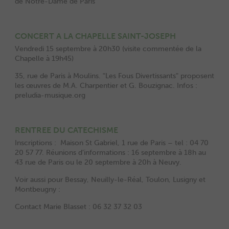
de Notre-Dame de Paris
CONCERT A LA CHAPELLE SAINT-JOSEPH
Vendredi 15 septembre à 20h30 (visite commentée de la
Chapelle à 19h45)
35, rue de Paris à Moulins. ʺLes Fous Divertissantsʺ proposent
les œuvres de M.A. Charpentier et G. Bouzignac. Infos :
preludia-musique.org
RENTREE DU CATECHISME
Inscriptions : Maison St Gabriel, 1 rue de Paris – tel : 04 70
20 57 77. Réunions d’informations : 16 septembre à 18h au
43 rue de Paris ou le 20 septembre à 20h à Neuvy.
Voir aussi pour Bessay, Neuilly-le-Réal, Toulon, Lusigny et
Montbeugny :
Contact Marie Blasset : 06 32 37 32 03