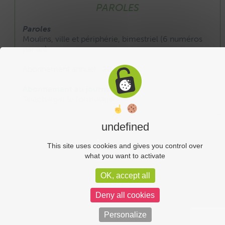
PAROLES
Paroles
Moulins, ville et périphérie, bimestriel (6 numéros
par an).
Abonnement annuel : 20 €
Abonnement au journal :
Télécharger le formulaire
undefined
Liens utiles
This site uses cookies and gives you control over
what you want to activate
Plan du site
OK, accept all
Administration
Deny all cookies
Mentions légales
Personalize
Politique de confidentialité