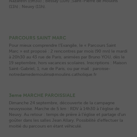
Nazareth ((9h30) ; Bessay (10h) ;Saint-Pierre de Moulins
(11h) ; Neuvy (11h).
PARCOURS SAINT MARC
Pour mieux comprendre l’Evangile, le « Parcours Saint
Marc » est proposé : 2 rencontres par mois (90 mn) le mardi
à 20h30 au 43 rue de Paris, animées par Bruno YOU, dès le
19 septembre, hors vacances scolaires. Inscriptions : Maison
Saint-Gabriel, 1, rue de Paris, ou par mail : paroisse-
notredamedemoulins@moulins.catholique.fr
3eme MARCHE PAROISSIALE
Dimanche 24 septembre, découverte de la campagne
neuvyssoise. Marche de 5 km : RDV à 14h30 à l’église de
Neuvy. Au retour : temps de prière à l’église et partage d’un
goûter dans les salles Jean Allary. Possibilité d’effectuer la
moitié du parcours en étant véhiculé.