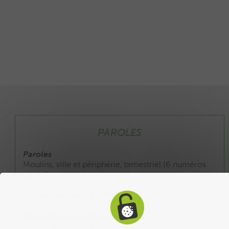
PAROLES
Paroles
Moulins, ville et périphérie, bimestriel (6 numéros
par an).
Abonnement annuel : 20 €
Abonnement au journal :
Télécharger le formulaire