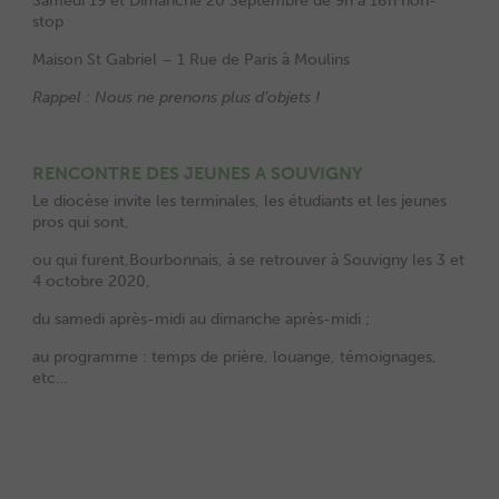
Samedi 19 et Dimanche 20 Septembre de 9h à 18h non-
stop
Maison St Gabriel – 1 Rue de Paris à Moulins
Rappel : Nous ne prenons plus d’objets !
RENCONTRE DES JEUNES A SOUVIGNY
Le diocèse invite les terminales, les étudiants et les jeunes
pros qui sont,
ou qui furent,Bourbonnais, à se retrouver à Souvigny les 3 et
4 octobre 2020,
du samedi après-midi au dimanche après-midi ;
au programme : temps de prière, louange, témoignages,
etc…